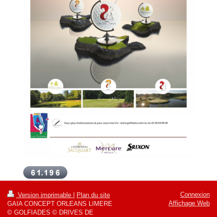
Connexion
Version imprimable
|
Plan du site
Affichage Web
GAIA CONCEPT ORLEANS LIMERE
© GOLFIADES © DRIVES DE